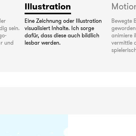
Illustration
Motio
der
Eine Zeichnung oder Illustration
Bewegte Bi
ig sein.
visualisiert Inhalte. Ich sorge
geworden.
go-
dafür, dass diese auch bildlich
animiere 
ar und
lesbar werden.
vermittle 
spielerisc