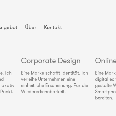
Angebot
Über
Kontakt
Corporate Design
Onlin
e. Ich
Eine Marke schafft Identität. Ich
Eine Mark
nd
verleihe Unternehmen eine
digital e
lakativ
einheitliche Erscheinung. Für die
gestalte W
 Punkt.
Wiedererkennbarkeit.
Smartphon
bereiten.