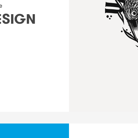
e
ESIGN